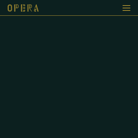
WELKOM BIJ CAFE DE OPERA
GALERIJ
MENUKAART
CONTACT