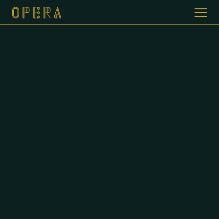
WELKOM BIJ CAFE DE OPERA
GALERIJ
MENUKAART
CONTACT