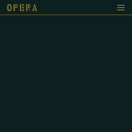
WELKOM BIJ CAFE DE OPERA
GALERIJ
MENUKAART
CONTACT