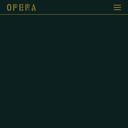
WELKOM BIJ CAFE DE OPERA
GALERIJ
MENUKAART
CONTACT