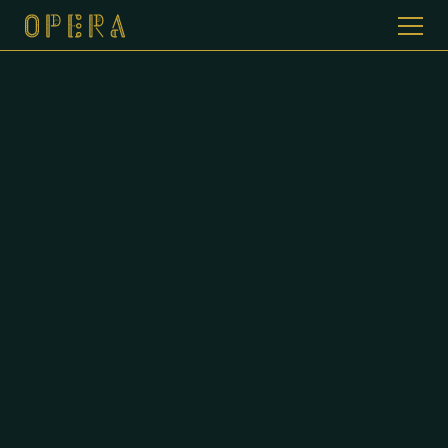
WELKOM BIJ CAFE DE OPERA
GALERIJ
MENUKAART
CONTACT