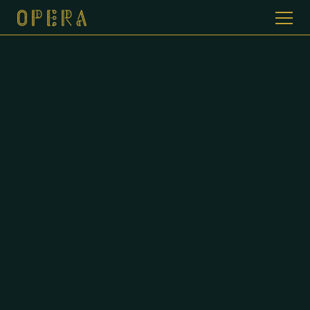
WELKOM BIJ CAFE DE OPERA
GALERIJ
MENUKAART
CONTACT