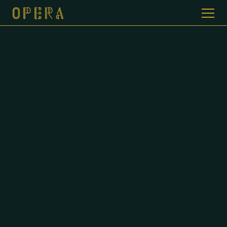
WELKOM BIJ CAFE DE OPERA
GALERIJ
MENUKAART
CONTACT