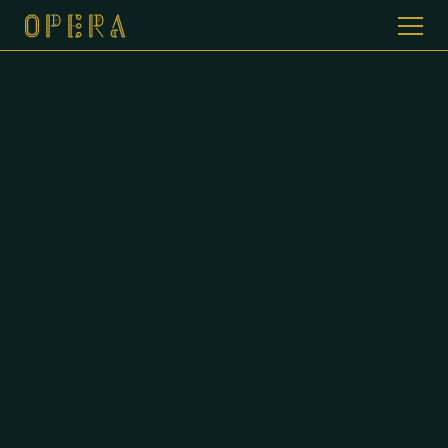
WELKOM BIJ CAFE DE OPERA
GALERIJ
MENUKAART
CONTACT