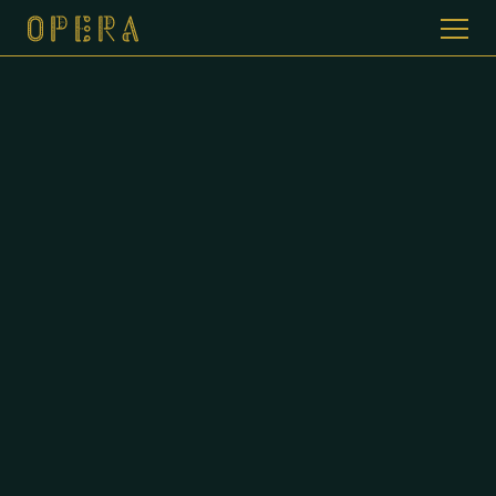
WELKOM BIJ CAFE DE OPERA
GALERIJ
MENUKAART
CONTACT