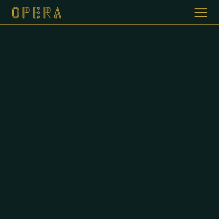
WELKOM BIJ CAFE DE OPERA
GALERIJ
MENUKAART
CONTACT