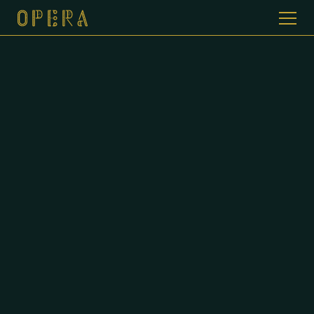
WELKOM BIJ CAFE DE OPERA
GALERIJ
MENUKAART
CONTACT